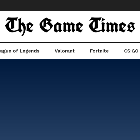
ague of Legends
Valorant
Fortnite
CS:GO