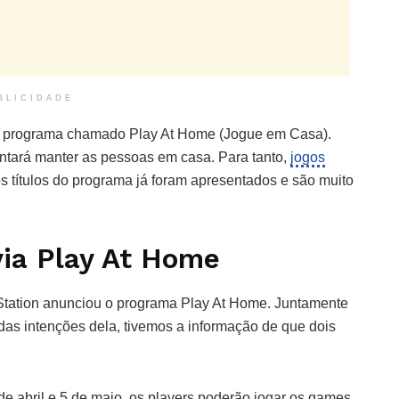
BLICIDADE
m programa chamado Play At Home (Jogue em Casa).
tará manter as pessoas em casa. Para tanto,
jogos
os títulos do programa já foram apresentados e são muito
via Play At Home
Station anunciou o programa Play At Home. Juntamente
das intenções dela, tivemos a informação de que dois
 de abril e 5 de maio, os players poderão jogar os games