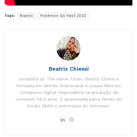
Tags:
Niantic
Pokémon Go Fest 2022
Beatriz Chiessi
Jornalista do The Game Times, Beatriz Chiessi é
formada em Gestão Empresarial e possui MBA em
Jornalismo Digital. Especialista na produção de
conteúdo há 5 anos. É apaixonada pelos filmes do
Studio Ghibli e astronauta do Astroneer.