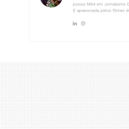
possui MBA em Jornalismo Di
É apaixonada pelos filmes do