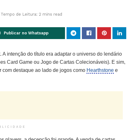
Tempo de Leitura: 2 mins read
Publicar no Whatsapp
. A intenção do título era adaptar o universo do lendário
les Card Game ou Jogo de Cartas Colecionáveis). E sim,
gurar com destaque ao lado de jogos como
Hearthstone
e
BLICIDADE
s players, a decepção foi grande. A venda de cartas