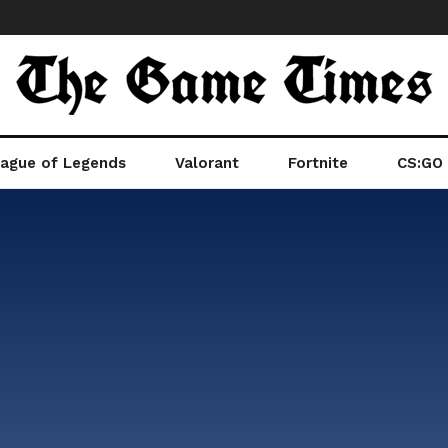
ague of Legends
Valorant
Fortnite
CS:GO