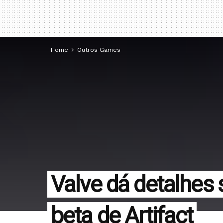
Home
Outros Games
Valve dá detalhes 
beta de Artifact