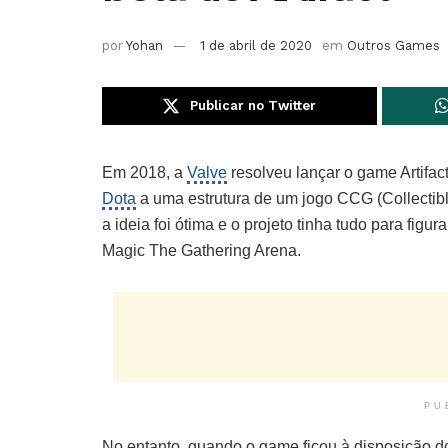
por
Yohan
1 de abril de 2020
em
Outros Games
Publicar no Twitter
Em 2018, a
Valve
resolveu lançar o game Artifact
Dota
a uma estrutura de um jogo CCG (Collectib
a ideia foi ótima e o projeto tinha tudo para fi
Magic The Gathering Arena.
PU
No entanto, quando o game ficou à disposição do