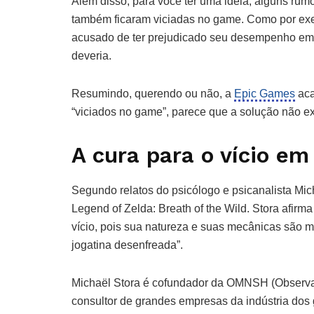
Além disso, para você ter uma ideia, alguns rum
também ficaram viciadas no game. Como por exemp
acusado de ter prejudicado seu desempenho em c
deveria.
Resumindo, querendo ou não, a
Epic Games
aca
“viciados no game”, parece que a solução não e
A cura para o vício e
Segundo relatos do psicólogo e psicanalista Mich
Legend of Zelda: Breath of the Wild. Stora afirma
vício, pois sua natureza e suas mecânicas são m
jogatina desenfreada”.
Michaël Stora é cofundador da OMNSH (Observat
consultor de grandes empresas da indústria dos 