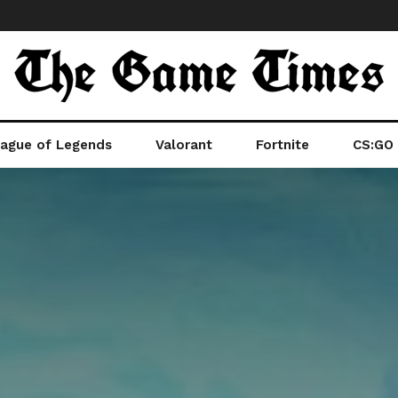
ague of Legends
Valorant
Fortnite
CS:GO