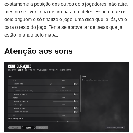
exatamente a posição dos outros dois jogadores, não atire,
mesmo se tiver linha de tiro para um deles. Espere que os
dois briguem e só finalize o jogo, uma dica que, aliás, vale
para o resto do jogo. Tente se aproveitar de tretas que já
estão rolando pelo mapa.
Atenção aos sons