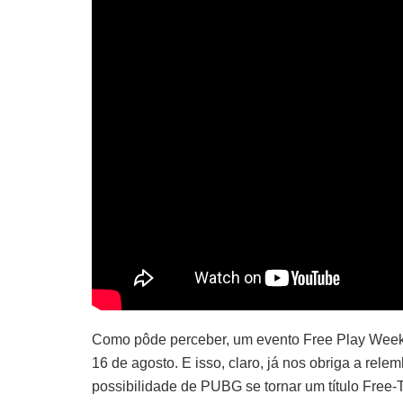
Como pôde perceber, um evento Free Play Week f
16 de agosto. E isso, claro, já nos obriga a re
possibilidade de PUBG se tornar um título Free-T