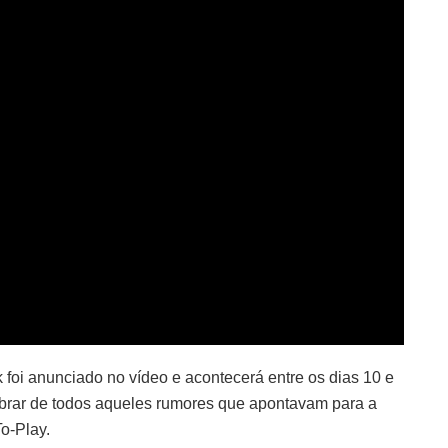
oi anunciado no vídeo e acontecerá entre os dias 10 e
lembrar de todos aqueles rumores que apontavam para a
o-Play.