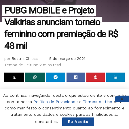
PUBG MOBILE e Projeto
Valkirias anunciam torneio
feminino com premiação de R$
48 mil
por
Beatriz Chiessi
5 de março de 2021
Tempo de Leitura: 2 mins read
Começa nesta segunda (8) o Valkirias, torneio
Ao continuar navegando, declaro que estou ciente e concordo
exclusivamente feminino de PUBG MOBILE realizado em
X
com a nossa
Política de Privacidade
e
Termos de Uso
bem
parceria com o projeto Valkirias.
como manifesto o consentimento quanto ao fornecimento e
tratamento dos dados e cookies para as finalidades ali
constantes.
Eu Aceito