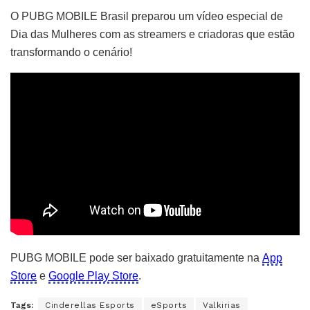
O PUBG MOBILE Brasil preparou um vídeo especial de
Dia das Mulheres com as streamers e criadoras que estão
transformando o cenário!
PUBG MOBILE pode ser baixado gratuitamente na
App
Store
e
Google Play Store
.
Tags:
Cinderellas Esports
eSports
Valkirias