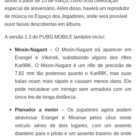
faixas a partir de 15 de março, como uma celebração
especial de aniversário. Além disso, haverá um reprodutor
de música no Espaço dos Jogadores, onde será possível
ouvir faixas descobertas em álbuns.
A versão 1.3 do PUBG MOBILE também inclui:
Mosin-Nagant
– O Mosin-Nagant irá aparecer em
Erangel e Vikendi, substituindo alguns dos rifles
Kar98K. O Mosin-Nagant é um rifle de precisão de
7,62 mm tão poderoso quanto o Kar98K, mas suas
balas voam mais rápido e causam menos dano. Ele
pode nocautear um inimigo sem armadura com um
único tiro de longa distância.
Planador a motor
– Os jogadores agora podem
atravessar Erangel e Miramar pelos céus neste
veículo aéreo de dois lugares, com um assento
dianteiro para o piloto e um assento traseiro de onde