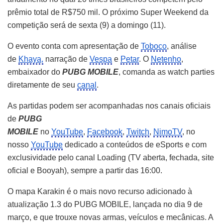
prêmio total de R$750 mil. O próximo Super Weekend da
competição será de sexta (9) a domingo (11).
O evento conta com apresentação de
Toboco
, análise
de
Khaya,
narração de
Vespa
e
Petar
. O
Netenho
,
embaixador do
PUBG MOBILE
, comanda as watch parties
diretamente de seu
canal
.
As partidas podem ser acompanhadas nos canais oficiais
de
PUBG
MOBILE
no
YouTube
,
Facebook
,
Twitch
,
NimoTV
, no
nosso
YouTube
dedicado a conteúdos de eSports e com
exclusividade pelo canal Loading (TV aberta, fechada, site
oficial e Booyah), sempre a partir das 16:00.
O mapa Karakin é o mais novo recurso adicionado à
atualização 1.3 do PUBG MOBILE, lançada no dia 9 de
março, e que trouxe novas armas, veículos e mecânicas. A