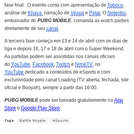
fase final. O evento conta com apresentação de
Toboco
,
análise de
Khaya,
narração de
Vespa
e
Petar
. O
Netenho
,
embaixador do
PUBG MOBILE
, comanda as watch parties
diretamente de seu
canal
.
A terceira fase começa em 13 e 14 de abril com os dias de
liga e depois 16, 17 e 18 de abril com o Super Weekend.
As partidas podem ser assistidas nos canais oficiais
do
YouTube
,
Facebook
,
Twitch
e
NimoTV
, no
YouTube
dedicado a conteúdos de eSports e com
exclusividade pelo canal Loading (TV aberta, fechada, site
oficial e Booyah), sempre a partir das 16:00.
PUBG MOBILE
pode ser baixado gratuitamente na
App
Store
e
Google Play Store
.
Tags:
Battle Royale
eSports