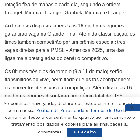
rotação fixa de mapas a cada dia, seguindo a ordem:
Erangel, Miramar, Erangel, Sanhok, Miramar e Erangel.
Ao final das disputas, apenas as 16 melhores equipes
garantirão vaga na Grande Final. Além da classificação, os
times também competirão por um prêmio especial: três
vagas diretas para a PMSL – Americas 2025, uma das
ligas mais prestigiadas do cenário competitivo.
Os últimos três dias do torneio (9 a 11 de maio) serão
transmitidos ao vivo, permitindo que os fãs acompanhem
os momentos decisivos da competição. Além disso, as 16
melhores equipes disputarão um prêmio total de US$
Ao continuar navegando, declaro que estou ciente e concordo
5.000, trazendo ainda mais emoção para o campeonato.
X
com a nossa
Política de Privacidade
e
Termos de Uso
bem
A Grande Final do PMCO 2025 acontecerá entre os dias 9
como manifesto o consentimento quanto ao fornecimento e
tratamento dos dados e cookies para as finalidades ali
e 11 de maio, reunindo as 16 melhores equipes
constantes.
Eu Aceito
classificadas na Fase de Grupos.