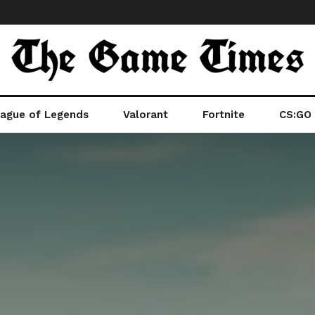
ague of Legends
Valorant
Fortnite
CS:GO