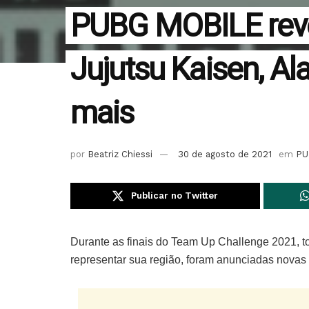
PUBG MOBILE reve
Jujutsu Kaisen, Al
mais
por
Beatriz Chiessi
30 de agosto de 2021
em
PU
Publicar no Twitter
Durante as finais do Team Up Challenge 2021, to
representar sua região, foram anunciadas nov