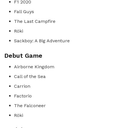
F1 2020
Fall Guys
The Last Campfire
Röki
Sackboy: A Big Adventure
Debut Game
Airborne Kingdom
Call of the Sea
Carrion
Factorio
The Falconeer
Röki