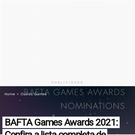
PUBLICIDADE
Home
Outros Games
BAFTA Games Awards 2021:
Confira a lista completa de