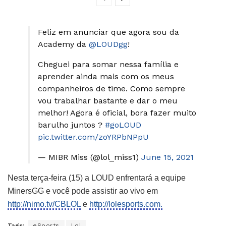
Feliz em anunciar que agora sou da
Academy da
@LOUDgg
!
Cheguei para somar nessa família e
aprender ainda mais com os meus
companheiros de time. Como sempre
vou trabalhar bastante e dar o meu
melhor! Agora é oficial, bora fazer muito
barulho juntos ?
#goLOUD
pic.twitter.com/zoYRPbNPpU
— MIBR Miss (@lol_miss1)
June 15, 2021
Nesta terça-feira (15) a LOUD enfrentará a equipe
MinersGG e você pode assistir ao vivo em
http://nimo.tv/CBLOL
e
http://lolesports.com.
Tags:
eSports
Lol