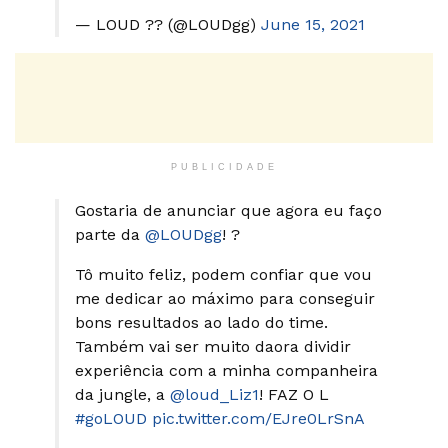
— LOUD ?? (@LOUDgg)
June 15, 2021
PUBLICIDADE
Gostaria de anunciar que agora eu faço
parte da
@LOUDgg
! ?
Tô muito feliz, podem confiar que vou
me dedicar ao máximo para conseguir
bons resultados ao lado do time.
Também vai ser muito daora dividir
experiência com a minha companheira
da jungle, a
@loud_Liz1
! FAZ O L
#goLOUD
pic.twitter.com/EJre0LrSnA