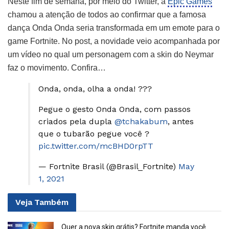
Neste fim de semana, por meio do Twitter, a
Epic Games
chamou a atenção de todos ao confirmar que a famosa
dança Onda Onda seria transformada em um emote para o
game Fortnite. No post, a novidade veio acompanhada por
um vídeo no qual um personagem com a skin do Neymar
faz o movimento. Confira…
Onda, onda, olha a onda! ???
Pegue o gesto Onda Onda, com passos
criados pela dupla
@tchakabum
, antes
que o tubarão pegue você ?
pic.twitter.com/mcBHD0rpTT
— Fortnite Brasil (@Brasil_Fortnite)
May
1, 2021
Veja
Também
Quer a nova skin grátis? Fortnite manda você