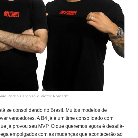
onio Pedro Cardoso e Victor Romariz
tá se consolidando no Brasil. Muitos modelos de
ovar vencedores. A B4 já é um time consolidado com
e que já provou seu MVP. O que queremos agora é desafiá-
os mega empolgados com as mudanças que acontecerão ao