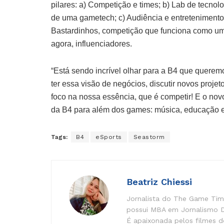
pilares: a) Competição e times; b) Lab de tecnol
de uma gametech; c) Audiência e entreteniment
Bastardinhos, competição que funciona como uma
agora, influenciadores.
“Está sendo incrível olhar para a B4 que queremo
ter essa visão de negócios, discutir novos proje
foco na nossa essência, que é competir! E o n
da B4 para além dos games: música, educação e
Tags:
B4
eSports
Seastorm
Beatriz Chiessi
Jornalista do The Game Time
possui MBA em Jornalismo Di
É apaixonada pelos filmes do