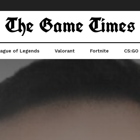
ague of Legends
Valorant
Fortnite
CS:GO