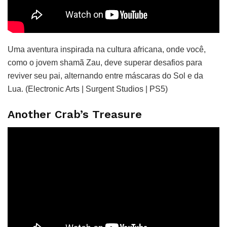
Uma aventura inspirada na cultura africana, onde você,
como o jovem shamã Zau, deve superar desafios para
reviver seu pai, alternando entre máscaras do Sol e da
Lua. (Electronic Arts | Surgent Studios | PS5)
Another Crab’s Treasure