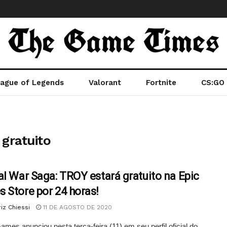
ague of Legends
Valorant
Fortnite
CS:GO
 gratuito
al War Saga: TROY estará gratuito na Epic
 Store por 24 horas!
iz Chiessi
11 DE AGOSTO DE 2020
ames anunciou nesta terça-feira (11) em seu perfil oficial do