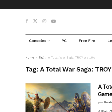
Consoles
PC
Free Fire
Le
Home
Tag
A Total War Saga: TROY gratuito
Tag:
A Total War Saga: TROY
A Tot
Games
por
Beatr
A Epic G