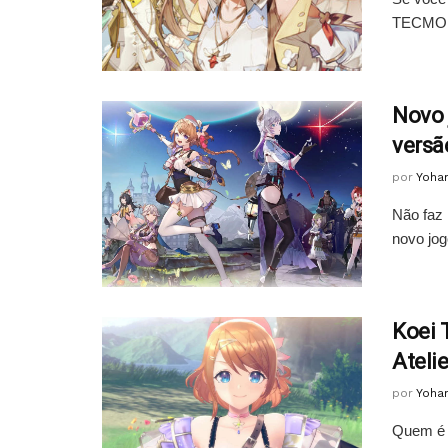
TECMO e
Novo 
versã
por
Yoha
Não faz
novo jog
Koei 
Atelie
por
Yoha
Quem é 