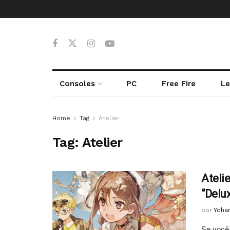
Consoles
PC
Free Fire
Le
Home
Tag
Atelier
Tag:
Atelier
Ateli
“Delu
por
Yoha
Se você 