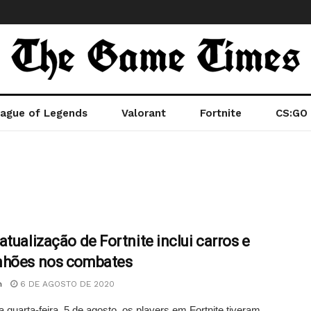
ague of Legends
Valorant
Fortnite
CS:GO
atualização de Fortnite inclui carros e
hões nos combates
n
6 DE AGOSTO DE 2020
a quarta-feira, 5 de agosto, os players em Fortnite tiveram