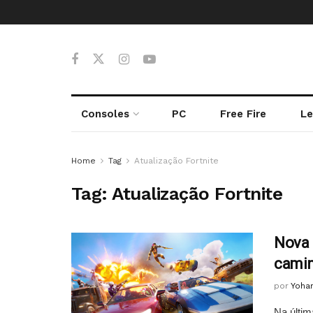
Consoles
PC
Free Fire
Le
Home
Tag
Atualização Fortnite
Tag:
Atualização Fortnite
Nova 
camin
por
Yoha
Na últim