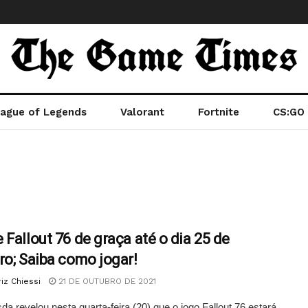
ague of Legends
Valorant
Fortnite
CS:GO
 Fallout 76 de graça até o dia 25 de
ro; Saiba como jogar!
iz Chiessi
21 DE OUTUBRO DE 2021
da revelou nesta quarta-feira (20) que o jogo Fallout 76 estará