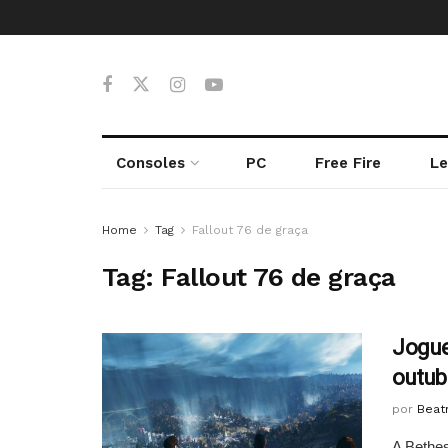
Consoles
PC
Free Fire
Le
Home
Tag
Fallout 76 de graça
Tag:
Fallout 76 de graça
Jogue
outub
por
Beatr
A Bethes