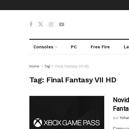
Consoles
PC
Free Fire
Le
Home
Tag
Final Fantasy VII HD
Tag:
Final Fantasy VII HD
Novid
Fanta
por
Yoha
Como cos