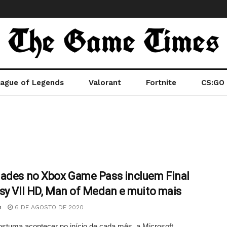
ague of Legends
Valorant
Fortnite
CS:GO
ades no Xbox Game Pass incluem Final
sy VII HD, Man of Medan e muito mais
n
6 DE AGOSTO DE 2020
tuma acontecer no início de cada mês, a Microsoft