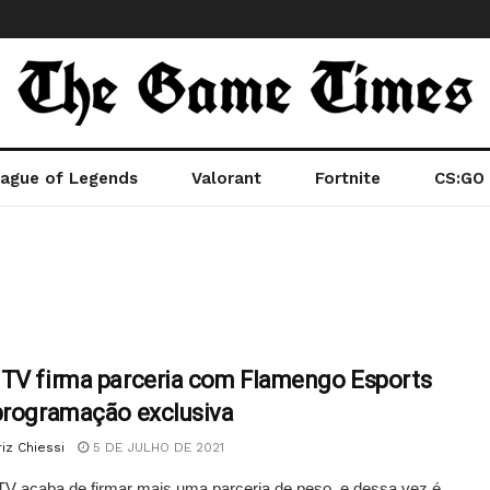
ague of Legends
Valorant
Fortnite
CS:GO
TV firma parceria com Flamengo Esports
programação exclusiva
iz Chiessi
5 DE JULHO DE 2021
V acaba de firmar mais uma parceria de peso, e dessa vez é