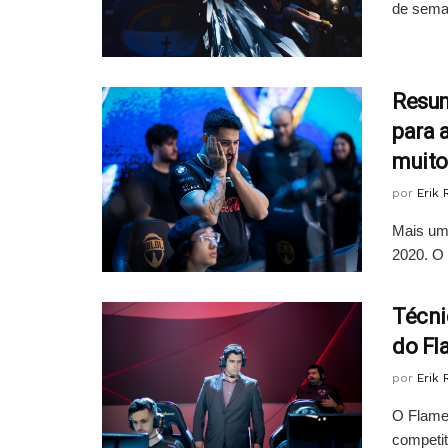
de seman
Resum
para 
muito
por
Erik
Mais um
2020. O 
Técni
do Fl
por
Erik
O Flame
competit