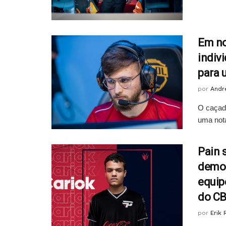
Em no
indivi
para 
por
Andr
O caçado
uma nota
Pain 
demo
equip
do C
por
Erik