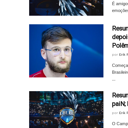
É amigo
emoções 
Resum
depoi
Polêm
por
Erik
Começan
Brasilei
...
Resum
paiN;
por
Erik
O Campeo