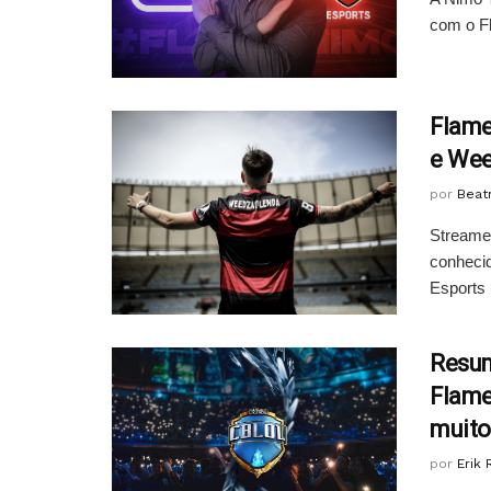
com o Fl
Flame
e Wee
por
Beatr
Streamer
conheci
Esports 
Resum
Flame
muito
por
Erik