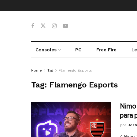
Consoles
PC
Free Fire
Le
Home
Tag
Flamengo Esports
Tag:
Flamengo Esports
Nimo 
para 
por
Beatr
A Nimo T