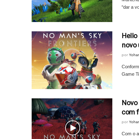
“dar a vo
Hello
novo 
por
Yoha
Conform
Game Tim
Novo 
com f
por
Yoha
Com o ap