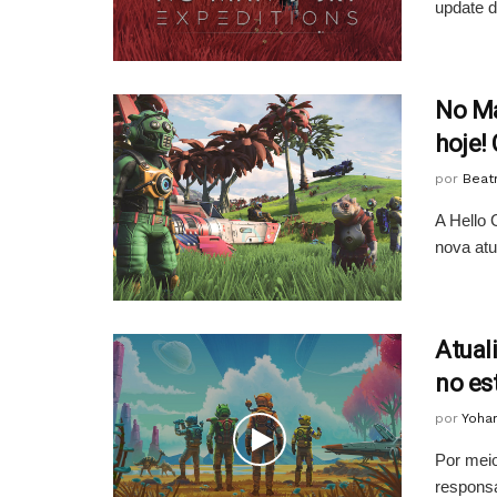
update d
No Ma
hoje!
por
Beatr
A Hello 
nova atu
Atual
no es
por
Yoha
Por meio
responsá