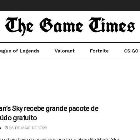
ague of Legends
Valorant
Fortnite
CS:GO
n’s Sky recebe grande pacote de
údo gratuito
n
26 DE MAIO DE 2022
o o bom fluxo de novidades que fez o ótimo No Man’s Sky