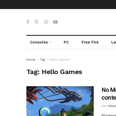
Consoles
PC
Free Fire
Le
Home
Tag
Hello Games
Tag:
Hello Games
No Ma
conte
por
Yoha
Mantend