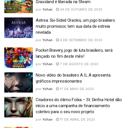
Grassland é liberada na Steam
por
Yohan
24 DE OUTUBRO DE 2023
Astrea: Six-Sided Oracles, um jogo brasileiro
muito promissor, tem sua data de estreia
revelada
por
Yohan
4 DE SETEMBRO DE 2023
Pocket Bravery, jogo de luta brasileiro, será
lançado no fim deste mês!
por
Yohan
7 DE AGOSTO DE 2023
Novo vídeo do brasileiro A.I.L.A apresenta
gráficos impressionantes
por
Yohan
17 DE MAIO DE 2023
Criadores do ótimo Fobia – St. Dinfna Hotel dão
início a uma campanha de financiamento
coletivo para o seu novo projeto
por
Yohan
17 DE ABRIL DE 2023