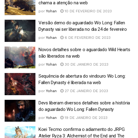
chama a atenção na web
por
Yohan
10 DE FEVEREIRO DE 2023
Versão demo do aguardado Wo Long: Fallen
Dynasty vai ser liberada no dia 24 de fevereiro
por
Yohan
6 DE FEVEREIRO DE 2023
Novos detalhes sobre o aguardado Wild Hearts
são liberados na web
por
Yohan
30 DE JANEIRO DE 2023
Sequência de abertura do vindouro Wo Long:
Fallen Dynasty é liberada na web
por
Yohan
27 DE JANEIRO DE 2023
Devs liberam diversos detalhes sobre a história
do aguardado Wo Long: Fallen Dynasty
por
Yohan
19 DE JANEIRO DE 2023
Koei Tecmo confirma o adiamento do JRPG
Atelier Ryza 3: Alchemist of the End and The