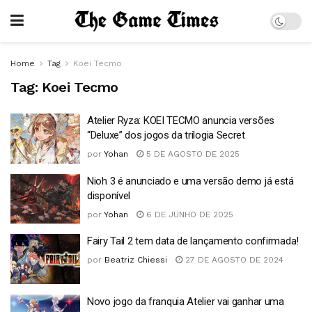
Home
Tag
Koei Tecmo
Tag:
Koei Tecmo
Atelier Ryza: KOEI TECMO anuncia versões
“Deluxe” dos jogos da trilogia Secret
por
Yohan
5 DE AGOSTO DE 2025
Nioh 3 é anunciado e uma versão demo já está
disponível
por
Yohan
6 DE JUNHO DE 2025
Fairy Tail 2 tem data de lançamento confirmada!
por
Beatriz Chiessi
27 DE AGOSTO DE 2024
Novo jogo da franquia Atelier vai ganhar uma