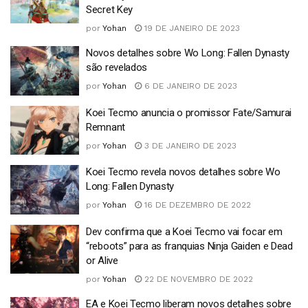
Secret Key
por
Yohan
19 DE JANEIRO DE 2023
Novos detalhes sobre Wo Long: Fallen Dynasty
são revelados
por
Yohan
6 DE JANEIRO DE 2023
Koei Tecmo anuncia o promissor Fate/Samurai
Remnant
por
Yohan
3 DE JANEIRO DE 2023
Koei Tecmo revela novos detalhes sobre Wo
Long: Fallen Dynasty
por
Yohan
16 DE DEZEMBRO DE 2022
Dev confirma que a Koei Tecmo vai focar em
“reboots” para as franquias Ninja Gaiden e Dead
or Alive
por
Yohan
22 DE NOVEMBRO DE 2022
EA e Koei Tecmo liberam novos detalhes sobre