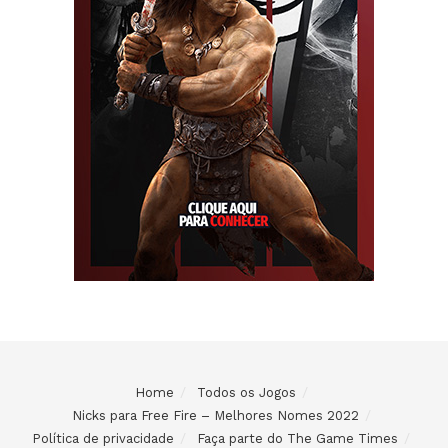
Home
Todos os Jogos
Nicks para Free Fire – Melhores Nomes 2022
Política de privacidade
Faça parte do The Game Times