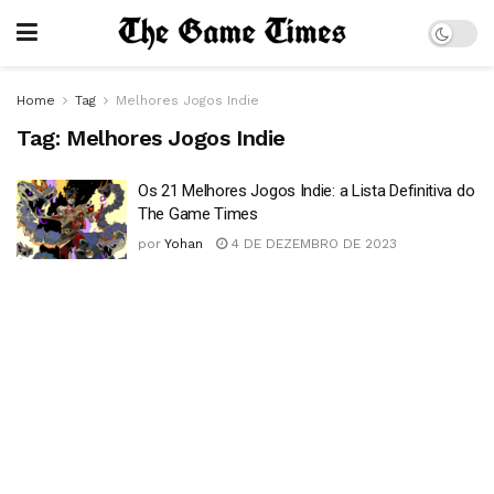
Home
Tag
Melhores Jogos Indie
Tag:
Melhores Jogos Indie
Os 21 Melhores Jogos Indie: a Lista Definitiva do
The Game Times
por
Yohan
4 DE DEZEMBRO DE 2023