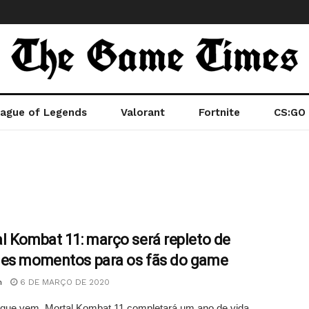
ague of Legends
Valorant
Fortnite
CS:GO
l Kombat 11: março será repleto de
es momentos para os fãs do game
n
6 DE MARÇO DE 2020
que vem, Mortal Kombat 11 completará um ano de vida.