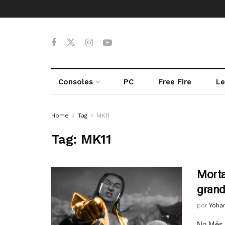
Consoles
PC
Free Fire
Le
Home
Tag
MK11
Tag:
MK11
Morta
grand
por
Yoha
No Mês 