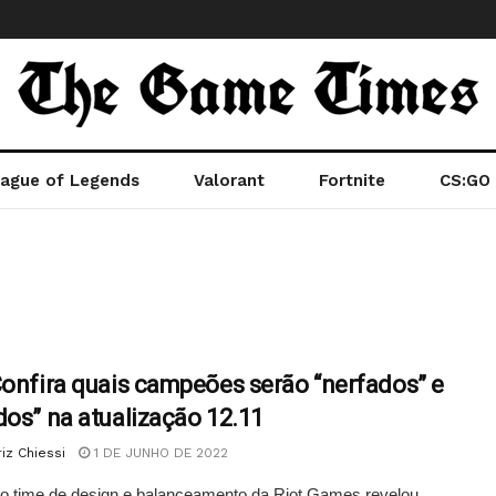
ague of Legends
Valorant
Fortnite
CS:GO
Confira quais campeões serão “nerfados” e
dos” na atualização 12.11
iz Chiessi
1 DE JUNHO DE 2022
do time de design e balanceamento da Riot Games revelou