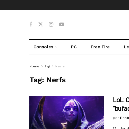
Consoles
PC
Free Fire
Le
Home
Tag
Nerfs
Tag:
Nerfs
LoL: 
“bufa
por
Beatr
O líder 