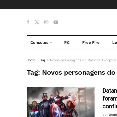
Consoles
PC
Free Fire
Le
Home
Tag
Novos personagens do Marvel's Avengers
Tag:
Novos personagens do 
Datam
foram
confi
por
Beatr