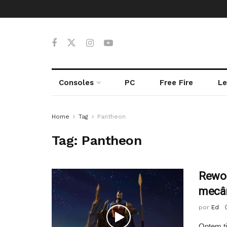
Consoles
PC
Free Fire
Le
Home
Tag
Pantheon
Tag:
Pantheon
Rewor
mecân
por
Ed
Ontem t