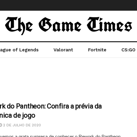
ague of Legends
Valorant
Fortnite
CS:GO
k do Pantheon: Confira a prévia da
ica de jogo
2 DE JULHO DE 2020
ivemos a grata surpresa de conhecer o Rework do Pantheon.