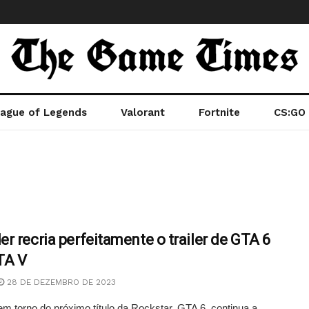
ague of Legends
Valorant
Fortnite
CS:GO
r recria perfeitamente o trailer de GTA 6
TA V
28 DE DEZEMBRO DE 2023
m torno do próximo título da Rockstar, GTA 6, continua a