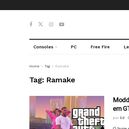
Consoles
PC
Free Fire
Le
Home
Tag
Ramake
Tag:
Ramake
Modde
em G
por
Ed
O hype e