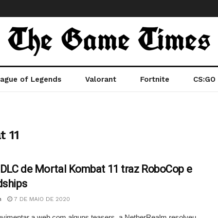
ague of Legends
Valorant
Fortnite
CS:GO
 11
DLC de Mortal Kombat 11 traz RoboCop e
dships
n
7 DE MAIO DE 2020
vimentar a web com alguns teasers, a NetherRealm resolveu