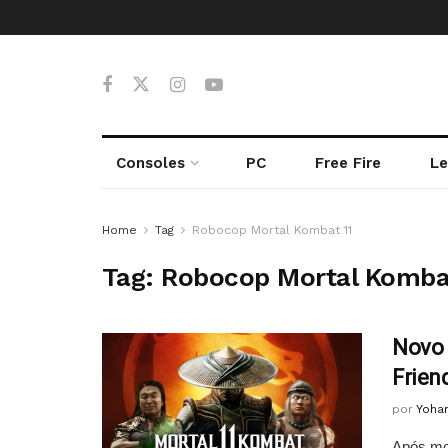
Consoles
PC
Free Fire
Le
Home
Tag
Robocop Mortal Kombat 11
Tag:
Robocop Mortal Kombat
Novo 
Frien
por
Yoha
Após mo