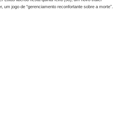
rer, um jogo de “gerenciamento reconfortante sobre a morte".