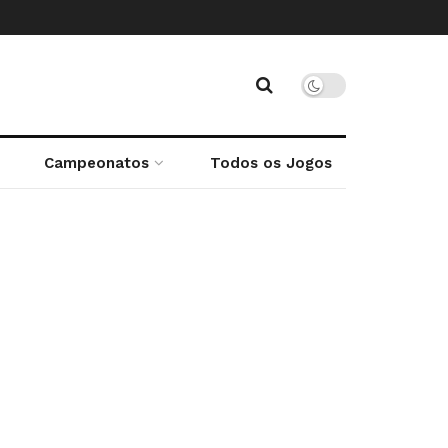
Campeonatos
Todos os Jogos