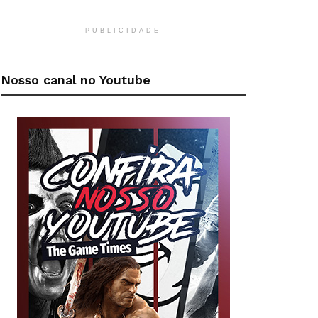
PUBLICIDADE
Nosso canal no Youtube