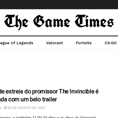
ague of Legends
Valorant
Fortnite
CS:GO
de estreia do promissor The Invincible é
ada com um belo trailer
n
23 DE AGOSTO DE 2023
mana, a publisher 11 Bit Studios e os devs da Starward