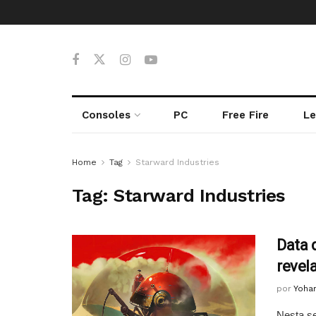
Consoles
PC
Free Fire
Le
Home
Tag
Starward Industries
Tag:
Starward Industries
Data 
revel
por
Yoha
Nesta se