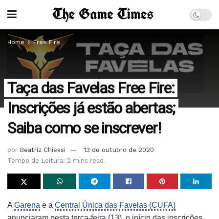
Home
Free Fire
Taça das Favelas Free Fire:
Inscrições já estão abertas;
Saiba como se inscrever!
por
Beatriz Chiessi
13 de outubro de 2020
Tempo de Leitura: 2 mins read
A
Garena
e a
Central Única das Favelas (CUFA)
anunciaram nesta terça-feira (13), o início das inscrições