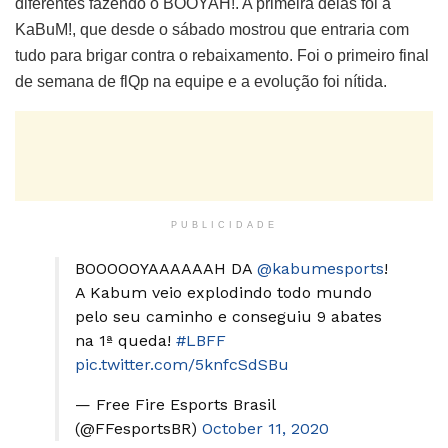
diferentes fazendo o BOOYAH!. A primeira delas foi a
KaBuM!, que desde o sábado mostrou que entraria com
tudo para brigar contra o rebaixamento. Foi o primeiro final
de semana de flQp na equipe e a evolução foi nítida.
PUBLICIDADE
BOOOOOYAAAAAAH DA
@kabumesports
!
A Kabum veio explodindo todo mundo
pelo seu caminho e conseguiu 9 abates
na 1ª queda!
#LBFF
pic.twitter.com/5knfcSdSBu
— Free Fire Esports Brasil
(@FFesportsBR)
October 11, 2020