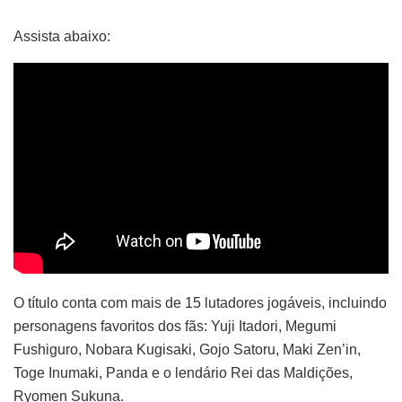
Assista abaixo:
O título conta com mais de 15 lutadores jogáveis, incluindo
personagens favoritos dos fãs: Yuji Itadori, Megumi
Fushiguro, Nobara Kugisaki, Gojo Satoru, Maki Zen’in,
Toge Inumaki, Panda e o lendário Rei das Maldições,
Ryomen Sukuna.