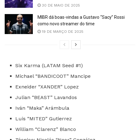
30 DE MAIO DE 2025
MIBR dá boas-vindas a Gustavo “Sacy” Rossi
como novo streamer do time
19 DE MARÇO DE 2025
Six Karma (LATAM Seed #1)
Michael “BANDICOOT” Mancipe
Exneider “XANDER” Lopez
Julian “BEAST” Lavandos
Iván “Maka” Arámbula
Luis “MITED” Gutierrez
William “Clarenz” Blanco
Técnico: Nicolás “Near” González