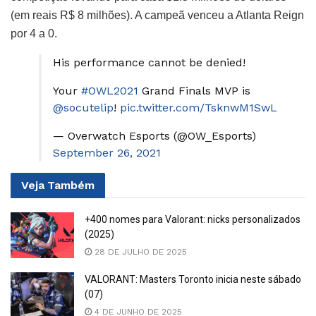
(em reais R$ 8 milhões). A campeã venceu a Atlanta Reign
por 4 a 0.
His performance cannot be denied!
Your
#OWL2021
Grand Finals MVP is
@socutelip
!
pic.twitter.com/TsknwM1SwL
— Overwatch Esports (@OW_Esports)
September 26, 2021
Veja
Também
+400 nomes para Valorant: nicks personalizados
(2025)
28 DE JULHO DE 2025
VALORANT: Masters Toronto inicia neste sábado
(07)
4 DE JUNHO DE 2025