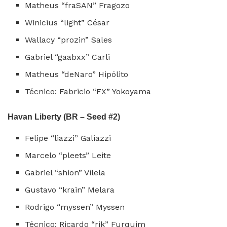
Matheus “fraSAN” Fragozo
Winicius “light” César
Wallacy “prozin” Sales
Gabriel “gaabxx” Carli
Matheus “deNaro” Hipólito
Técnico: Fabricio “FX” Yokoyama
Havan Liberty (BR – Seed #2)
Felipe “liazzi” Galiazzi
Marcelo “pleets” Leite
Gabriel “shion” Vilela
Gustavo “krain” Melara
Rodrigo “myssen” Myssen
Técnico: Ricardo “rik” Furquim