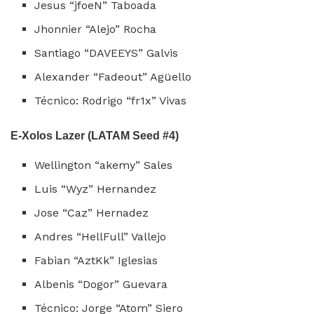
Jesus “jfoeN” Taboada
Jhonnier “Alejo” Rocha
Santiago “DAVEEYS” Galvis
Alexander “Fadeout” Agüello
Técnico: Rodrigo “fr1x” Vivas
E-Xolos Lazer (LATAM Seed #4)
Wellington “akemy” Sales
Luis “Wyz” Hernandez
Jose “Caz” Hernadez
Andres “HellFull” Vallejo
Fabian “AztKk” Iglesias
Albenis “Dogor” Guevara
Técnico: Jorge “Atom” Siero