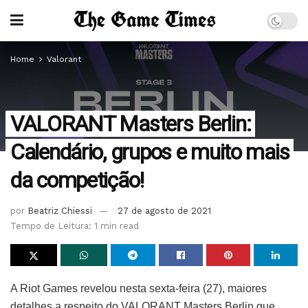
Home
Valorant
VALORANT Masters Berlin:
Calendário, grupos e muito mais
da competição!
por
Beatriz Chiessi
27 de agosto de 2021
Tempo de Leitura: 1 min read
A Riot Games revelou nesta sexta-feira (27), maiores
detalhes a respeito do VALORANT Masters Berlin que