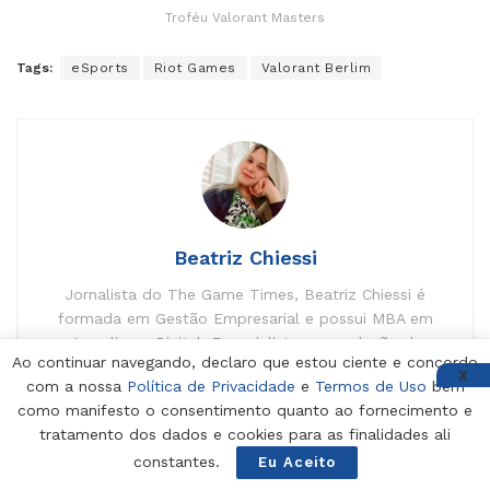
Troféu Valorant Masters
Tags:
eSports
Riot Games
Valorant Berlim
Beatriz Chiessi
Jornalista do The Game Times, Beatriz Chiessi é
formada em Gestão Empresarial e possui MBA em
Jornalismo Digital. Especialista na produção de
Ao continuar navegando, declaro que estou ciente e concordo
conteúdo há 5 anos. É apaixonada pelos filmes do
X
com a nossa
Política de Privacidade
e
Termos de Uso
bem
Studio Ghibli e astronauta do Astroneer.
como manifesto o consentimento quanto ao fornecimento e
tratamento dos dados e cookies para as finalidades ali
constantes.
Eu Aceito