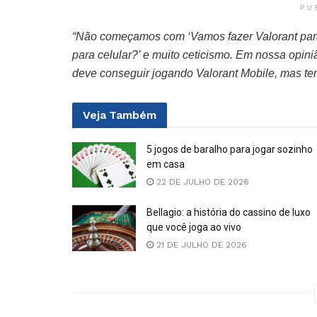
PU
“Não começamos com ‘Vamos fazer Valorant para
para celular?’ e muito ceticismo. Em nossa opi
deve conseguir jogando Valorant Mobile, mas te
Veja
Também
5 jogos de baralho para jogar sozinho
em casa
22 DE JULHO DE 2026
Bellagio: a história do cassino de luxo
que você joga ao vivo
21 DE JULHO DE 2026