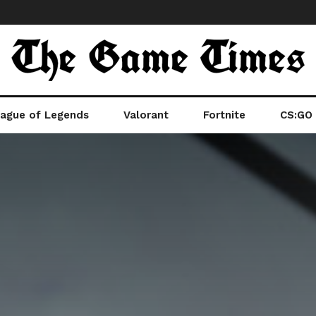
ague of Legends
Valorant
Fortnite
CS:GO