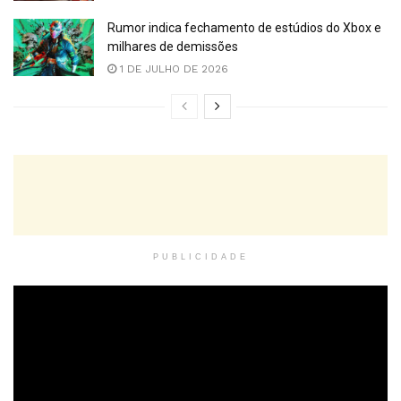
Rumor indica fechamento de estúdios do Xbox e
milhares de demissões
1 DE JULHO DE 2026
PUBLICIDADE