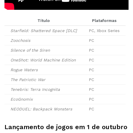
Título
Plataformas
Starfield: Shattered Space [DLC]
PC, Xbox Series
Zoochosis
PC
Silence of the Siren
PC
OneShot: World Machine Edition
PC
Rogue Waters
PC
The Patriotic War
PC
Tenebris: Terra Incognita
PC
EcoGnomix
PC
NEODUEL: Backpack Monsters
PC
Lançamento de jogos em 1 de outubro