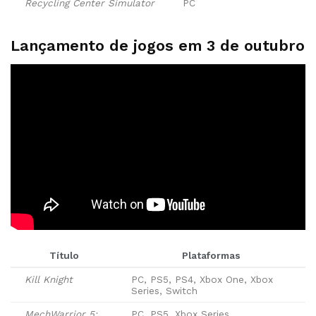
Recycling Center Simulator
PC
Lançamento de jogos em 3 de outubro
Título
Plataformas
Kill Knight
PC, PS5, PS4, Xbox One, Xbox
Series, Switch
MechWarrior 5:
PC, PS5, Xbox Series