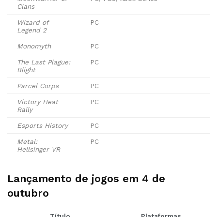
Clans
Wizard of
PC
Legend 2
Monomyth
PC
The Last Plague:
PC
Blight
Parcel Corps
PC
Victory Heat
PC
Rally
Esports History
PC
Metal:
PC
Hellsinger VR
Lançamento de jogos em 4 de
outubro
Título
Plataformas