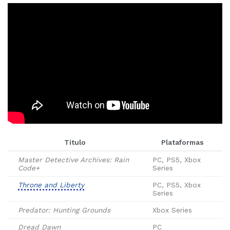
Título
Plataformas
Master Detective Archives: Rain
PC, PS5, Xbox
Code+
Series
Throne and Liberty
PC, PS5, Xbox
Series
Predator: Hunting Grounds
Xbox Series
Dread Dawn
PC