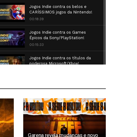
Jogos Indie contra os belos e
CARÍSSIMOS jogos da Nintendo!
00:18:39
Jogos Indie contra os Games
Épicos da Sony/PlayStation!
00:15:33
Jogos Indie contra os títulos da
poderosa Microsoft/Xbox!
00:15:34
Jogos Indie contra a Poderosa
Franquia Final Fantasy... quem
ganha?
00:16:48
Jogos Indie contra Grandes
Games e Flops da EA... quem
ganha?
00:14:52
Garena revela mudanças e novo