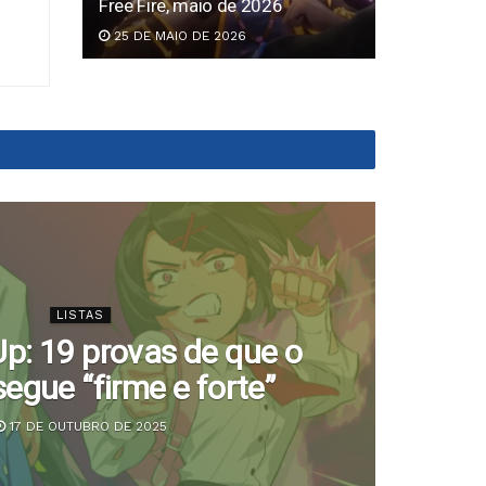
Free Fire, maio de 2026
25 DE MAIO DE 2026
LISTAS
Up: 19 provas de que o
egue “firme e forte”
ex
17 DE OUTUBRO DE 2025