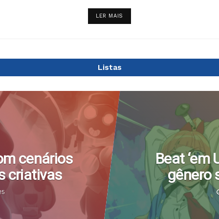
LER MAIS
Listas
com cenários
Beat ‘em 
s criativas
gênero s
25