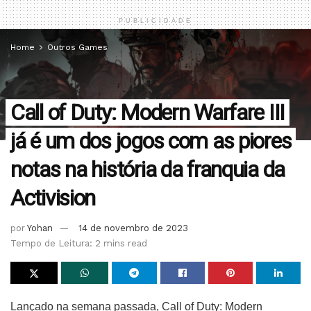
PUBLICIDADE
Home
Outros Games
Call of Duty: Modern Warfare III
já é um dos jogos com as piores
notas na história da franquia da
Activision
por
Yohan
14 de novembro de 2023
Tempo de Leitura: 2 mins read
Lançado na semana passada, Call of Duty: Modern