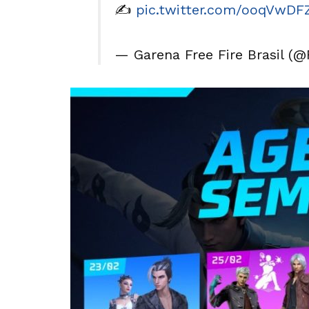
✍️
pic.twitter.com/ooqVwDF
— Garena Free Fire Brasil (