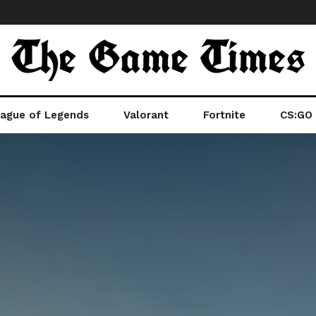
ague of Legends
Valorant
Fortnite
CS:GO