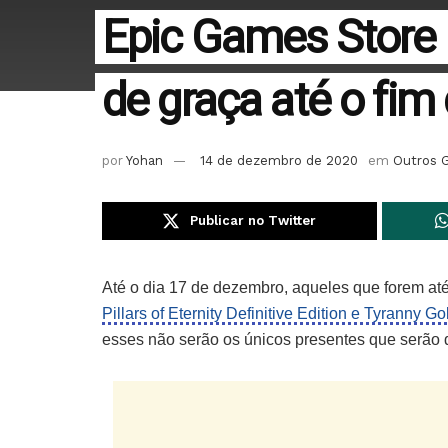
Epic Games Store 
de graça até o fim
por
Yohan
14 de dezembro de 2020
em
Outros 
Publicar no Twitter
Até o dia 17 de dezembro, aqueles que forem até
Pillars of Eternity Definitive Edition e Tyranny Go
esses não serão os únicos presentes que serão 