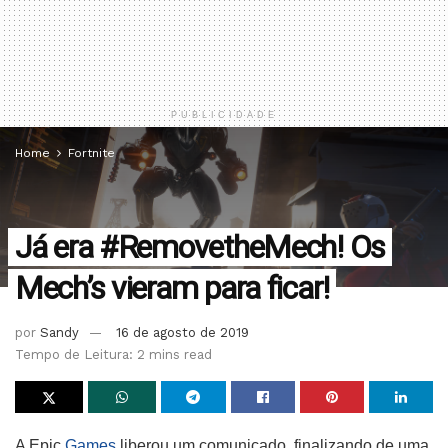
PUBLICIDADE
Home
Fortnite
Já era #RemovetheMech! Os
Mech’s vieram para ficar!
por
Sandy
16 de agosto de 2019
Tempo de Leitura: 2 mins read
A Epic
Games
liberou um comunicado, finalizando de uma