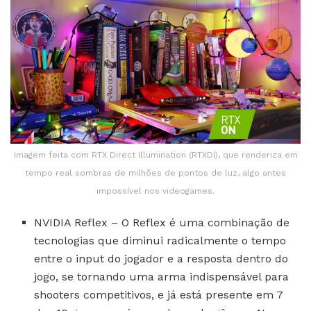
Imagem feita com RTX Direct Illumination (RTXDI), que renderiza em
tempo real sombras de milhões de pontos de luz, algo antes
impossível nos videogames.
NVIDIA Reflex – O Reflex é uma combinação de
tecnologias que diminui radicalmente o tempo
entre o input do jogador e a resposta dentro do
jogo, se tornando uma arma indispensável para
shooters competitivos, e já está presente em 7