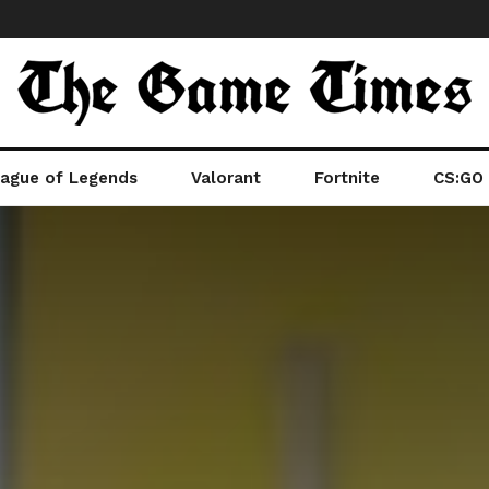
ague of Legends
Valorant
Fortnite
CS:GO