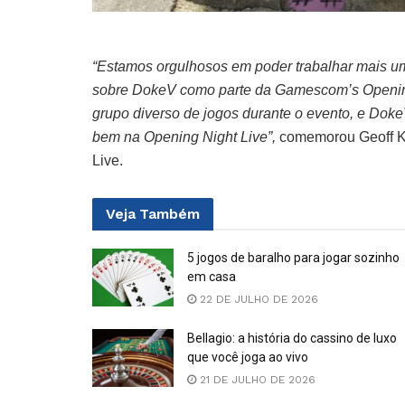
“Estamos orgulhosos em poder trabalhar mais u
sobre DokeV como parte da Gamescom’s Opening
grupo diverso de jogos durante o evento, e Dok
bem na Opening Night Live”,
comemorou Geoff Ke
Live.
Veja
Também
5 jogos de baralho para jogar sozinho
em casa
22 DE JULHO DE 2026
Bellagio: a história do cassino de luxo
que você joga ao vivo
21 DE JULHO DE 2026