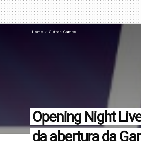
Home
Outros Games
Opening Night Live
da abertura da G