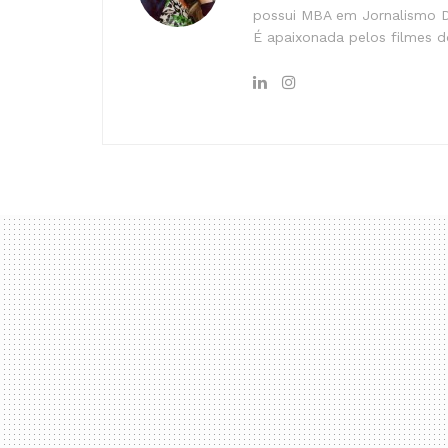
possui MBA em Jornalismo Di
É apaixonada pelos filmes do