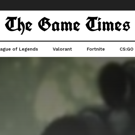
ague of Legends
Valorant
Fortnite
CS:GO