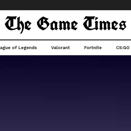
ague of Legends
Valorant
Fortnite
CS:GO