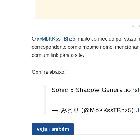
PU
O
@MbKKssTBhz5
, muito conhecido por vazar 
correspondente com o mesmo nome, mencionando
com um link para o site.
Confira abaixo:
Sonic x Shadow Generations
— みどり (@MbKKssTBhz5)
J
Veja
Também