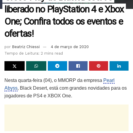
liberado no PlayStation 4 e Xbox
One; Confira todos os eventos e
ofertas!
por
Beatriz Chiessi
4 de março de 2020
Tempo de Leitura: 2 mins read
Nesta quarta-feira (04), o MMORP da empresa
Pearl
Abyss
, Black Desert, está com grandes novidades para os
jogadores de PS4 e XBOX One.